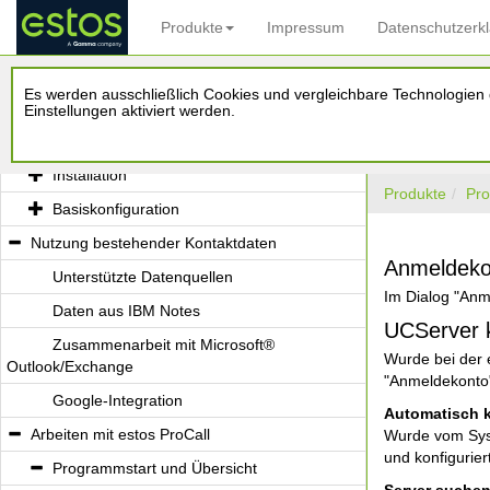
Produkte
Impressum
Datenschutzerk
Willkommen zu estos ProCall
Es werden ausschließlich Cookies und vergleichbare Technologien d
Was Ihnen estos ProCall bietet
Einstellungen aktiviert werden.
Installation und Basiskonfiguration
Installation
Produkte
Pro
Basiskonfiguration
Nutzung bestehender Kontaktdaten
Anmeldeko
Unterstützte Datenquellen
Im Dialog "Anm
Daten aus IBM Notes
UCServer k
Zusammenarbeit mit Microsoft®
Wurde bei der e
Outlook/Exchange
"Anmeldekonto"
Google-Integration
Automatisch k
Arbeiten mit estos ProCall
Wurde vom Syst
und konfigurier
Programmstart und Übersicht