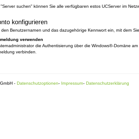
n
 "Server suchen" können Sie alle verfügbaren estos UCServer im Netzw
nto konfigurieren
r den Benutzernamen und das dazugehörige Kennwort ein, mit dem Si
meldung verwenden
emadministrator die Authentisierung über die Windows®-Domäne am est
ldung verbinden.
s GmbH -
Datenschutzoptionen
-
Impressum
-
Datenschutzerklärung