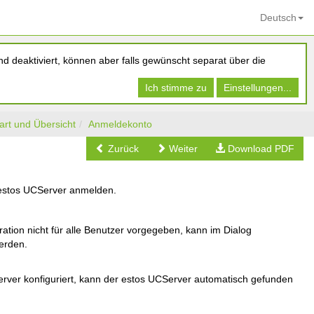
Deutsch
d deaktiviert, können aber falls gewünscht separat über die
Ich stimme zu
Einstellungen...
rt und Übersicht
Anmeldekonto
Zurück
Weiter
Download PDF
 estos UCServer anmelden.
ration nicht für alle Benutzer vorgegeben, kann im Dialog
erden.
rver konfiguriert, kann der estos UCServer automatisch gefunden