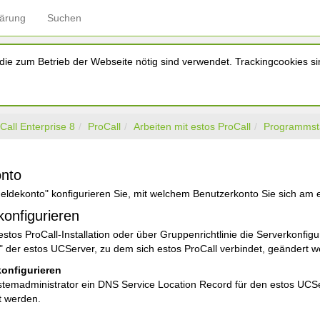
lärung
Suchen
ie zum Betrieb der Webseite nötig sind verwendet. Trackingcookies sin
Call Enterprise 8
ProCall
Arbeiten mit estos ProCall
Programmsta
nto
eldekonto" konfigurieren Sie, mit welchem Benutzerkonto Sie sich am
onfigurieren
stos ProCall-Installation oder über Gruppenrichtlinie die Serverkonfigu
 der estos UCServer, zu dem sich estos ProCall verbindet, geändert w
onfigurieren
emadministrator ein DNS Service Location Record für den estos UCSe
t werden.