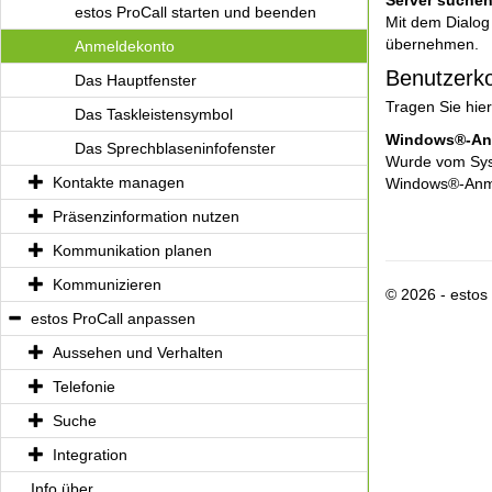
Server suche
estos ProCall starten und beenden
Mit dem Dialog
übernehmen.
Anmeldekonto
Benutzerko
Das Hauptfenster
Tragen Sie hie
Das Taskleistensymbol
Windows®-An
Das Sprechblaseninfofenster
Wurde vom Syst
Kontakte managen
Windows®-Anme
Präsenzinformation nutzen
Kommunikation planen
Kommunizieren
© 2026 - esto
estos ProCall anpassen
Aussehen und Verhalten
Telefonie
Suche
Integration
Info über