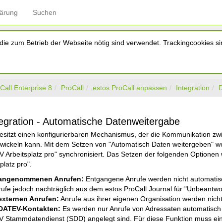
lärung
Suchen
ie zum Betrieb der Webseite nötig sind verwendet. Trackingcookies sin
Call Enterprise 8
ProCall
estos ProCall anpassen
Integration
gration - Automatische Datenweitergabe
besitzt einen konfigurierbaren Mechanismus, der die Kommunikation zw
wickeln kann. Mit dem Setzen von "Automatisch Daten weitergeben" w
Arbeitsplatz pro" synchronisiert. Das Setzen der folgenden Optionen w
latz pro".
 angenommenen Anrufen:
Entgangene Anrufe werden nicht automatisc
rufe jedoch nachträglich aus dem estos ProCall Journal für "Unbeantwo
externen Anrufen:
Anrufe aus ihrer eigenen Organisation werden nicht
 DATEV-Kontakten:
Es werden nur Anrufe von Adressaten automatisch m
 Stammdatendienst (SDD) angelegt sind. Für diese Funktion muss ei