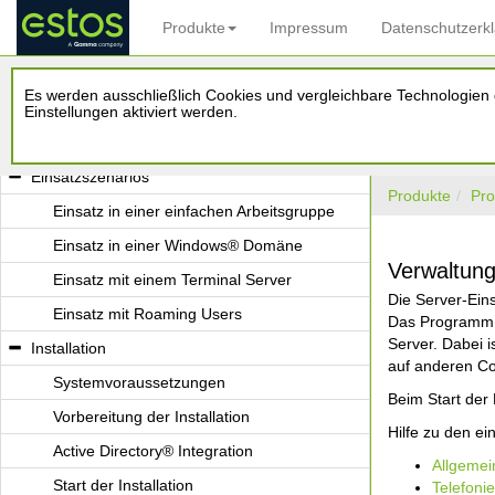
Produkte
Impressum
Datenschutzerk
Willkommen zum estos UCServer
Es werden ausschließlich Cookies und vergleichbare Technologien d
Der estos UCServer
Einstellungen aktiviert werden.
Der estos ProCall Client
Einsatzszenarios
Produkte
Pro
Einsatz in einer einfachen Arbeitsgruppe
Einsatz in einer Windows® Domäne
Verwaltun
Einsatz mit einem Terminal Server
Die Server-Ei
Einsatz mit Roaming Users
Das Programm 
Server. Dabei i
Installation
auf anderen Co
Systemvoraussetzungen
Beim Start der
Vorbereitung der Installation
Hilfe zu den ei
Active Directory® Integration
Allgemei
Start der Installation
Telefonie