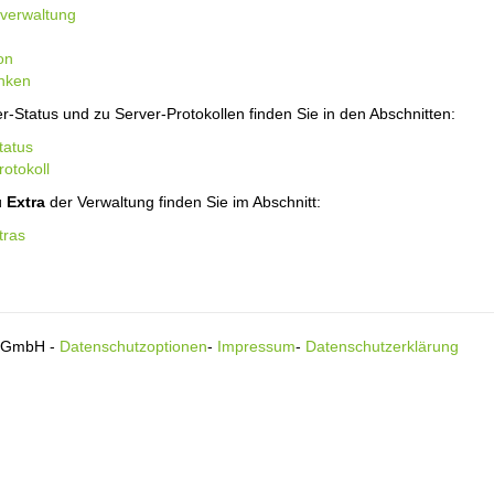
verwaltung
on
nken
r-Status und zu Server-Protokollen finden Sie in den Abschnitten:
tatus
rotokoll
ü
Extra
der Verwaltung finden Sie im Abschnitt:
tras
s GmbH -
Datenschutzoptionen
-
Impressum
-
Datenschutzerklärung