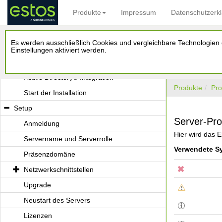
Einsatz mit einem Terminal Server
Produkte
Impressum
Datenschutzerk
Einsatz mit Roaming Users
Installation
Es werden ausschließlich Cookies und vergleichbare Technologien d
Systemvoraussetzungen
Einstellungen aktiviert werden.
Vorbereitung der Installation
Active Directory® Integration
Produkte
Pro
Start der Installation
Setup
Server-Pro
Anmeldung
Hier wird das E
Servername und Serverrolle
Verwendete S
Präsenzdomäne
Netzwerkschnittstellen
Upgrade
Neustart des Servers
Lizenzen