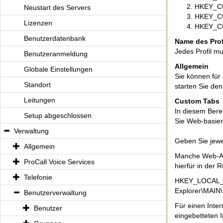
HKEY_CU
Neustart des Servers
HKEY_CU
Lizenzen
HKEY_CU
Benutzerdatenbank
Name des Prof
Jedes Profil m
Benutzeranmeldung
Allgemein
Globale Einstellungen
Sie können für
Standort
starten Sie den
Leitungen
Custom Tabs
In diesem Bere
Setup abgeschlossen
Sie Web-basier
Verwaltung
Geben Sie jewei
Allgemein
Manche Web-Anw
ProCall Voice Services
hierfür in der 
Telefonie
HKEY_LOCAL_M
Explorer\MAI
Benutzerverwaltung
Für einen Inte
Benutzer
eingebetteten 