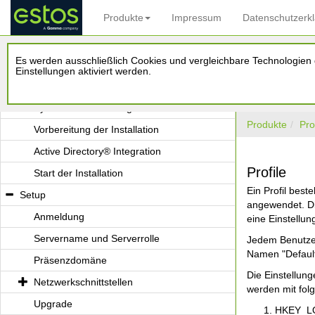
Produkte
Impressum
Datenschutzerk
Einsatz in einer Windows® Domäne
Einsatz mit einem Terminal Server
Es werden ausschließlich Cookies und vergleichbare Technologien d
Einsatz mit Roaming Users
Einstellungen aktiviert werden.
Installation
Systemvoraussetzungen
Produkte
Pro
Vorbereitung der Installation
Active Directory® Integration
Profile
Start der Installation
Ein Profil best
Setup
angewendet. Di
Anmeldung
eine Einstellung
Servername und Serverrolle
Jedem Benutzer
Namen "Default"
Präsenzdomäne
Die Einstellung
Netzwerkschnittstellen
werden mit fol
Upgrade
HKEY_LO