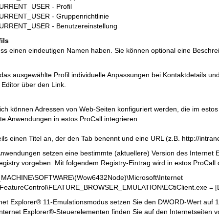
RRENT_USER - Profil
RRENT_USER - Gruppenrichtlinie
RRENT_USER - Benutzereinstellung
ils
uss einen eindeutigen Namen haben. Sie können optional eine Beschrei
 das ausgewählte Profil individuelle Anpassungen bei Kontaktdetails u
 Editor über den Link.
ich können Adressen von Web-Seiten konfiguriert werden, die im estos
te Anwendungen in estos ProCall integrieren.
ls einen Titel an, der den Tab benennt und eine URL (z.B. http://intrane
endungen setzen eine bestimmte (aktuellere) Version des Internet 
Registry vorgeben. Mit folgendem Registry-Eintrag wird in estos ProCal
ACHINE\SOFTWARE\(Wow6432Node)\Microsoft\Internet
N\FeatureControl\FEATURE_BROWSER_EMULATION\ECtiClient.exe = 
rnet Explorer® 11-Emulationsmodus setzen Sie den DWORD-Wert auf 1
Internet Explorer®-Steuerelementen finden Sie auf den Internetseiten v