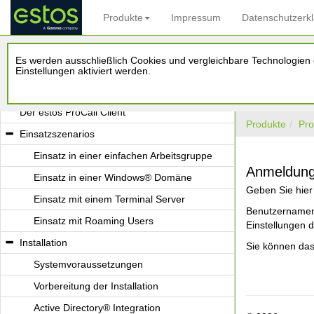
Produkte
Impressum
Datenschutzerk
Willkommen zum estos UCServer
Es werden ausschließlich Cookies und vergleichbare Technologien d
ProCall NEX
Einstellungen aktiviert werden.
Der estos UCServer
Der estos ProCall Client
Produkte
Pro
Einsatzszenarios
Einsatz in einer einfachen Arbeitsgruppe
Anmeldun
Einsatz in einer Windows® Domäne
Geben Sie hier
Einsatz mit einem Terminal Server
Benutzernamen
Einsatz mit Roaming Users
Einstellungen
Installation
Sie können da
Systemvoraussetzungen
Vorbereitung der Installation
Active Directory® Integration