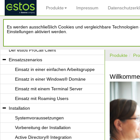
Produkte
Impressum
Datenschutzerk
Willkommen zum estos UCServer
Es werden ausschließlich Cookies und vergleichbare Technologien d
ProCall NEX
Einstellungen aktiviert werden.
Der estos UCServer
Der estos ProCall Client
Produkte
Pro
Einsatzszenarios
Einsatz in einer einfachen Arbeitsgruppe
Willkomme
Einsatz in einer Windows® Domäne
Einsatz mit einem Terminal Server
Einsatz mit Roaming Users
Installation
Systemvoraussetzungen
Vorbereitung der Installation
Active Directory® Integration