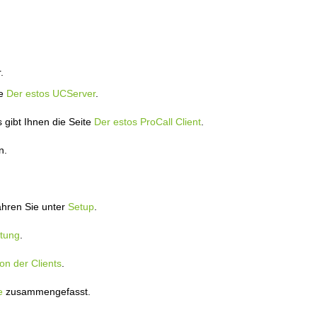
.
te
Der estos UCServer
.
 gibt Ihnen die Seite
Der estos ProCall Client
.
n.
ahren Sie unter
Setup
.
tung
.
ion der Clients
.
e
zusammengefasst.