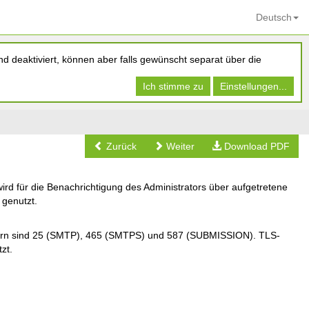
Deutsch
d deaktiviert, können aber falls gewünscht separat über die
Ich stimme zu
Einstellungen...
Zurück
Weiter
Download PDF
d für die Benachrichtigung des Administrators über aufgetretene
 genutzt.
ern sind 25 (SMTP), 465 (SMTPS) und 587 (SUBMISSION). TLS-
zt.