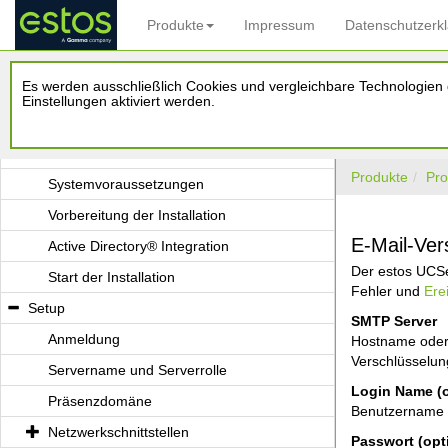
Produkte
Impressum
Datenschutzerk
Einsatz in einer einfachen Arbeitsgruppe
Einsatz in einer Windows® Domäne
Es werden ausschließlich Cookies und vergleichbare Technologien d
Einsatz mit einem Terminal Server
Einstellungen aktiviert werden.
Einsatz mit Roaming Users
Installation
Produkte
Pro
Systemvoraussetzungen
Vorbereitung der Installation
E-Mail-Ve
Active Directory® Integration
Der estos UCSe
Start der Installation
Fehler und
Ere
Setup
SMTP Server
Anmeldung
Hostname oder
Verschlüsselung
Servername und Serverrolle
Login Name (o
Präsenzdomäne
Benutzername 
Netzwerkschnittstellen
Passwort (opt