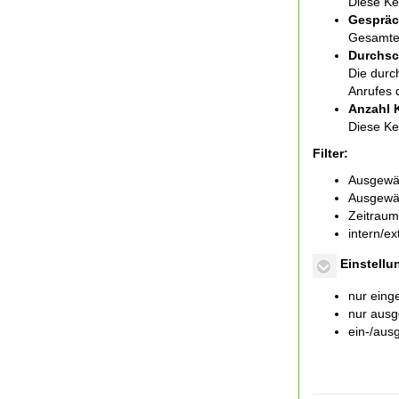
Diese Ke
Gespräc
Gesamte 
Durchsch
Die durc
Anrufes 
Anzahl 
Diese Ke
Filter:
Ausgewäh
Ausgewäh
Zeitraum
intern/e
Einstellun
nur eing
nur ausg
ein-/aus