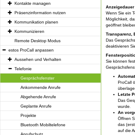
Kontakte managen
Anzeigedauer
Präsenzinformation nutzen
Wenn Sie ein T
Möglichkeit, d
Kommunikation planen
geöffnet bleiben
Kommunizieren
Transparenz, 
Das Gesprächsf
Remote Desktop Modus
deaktivieren Si
estos ProCall anpassen
Fensterpositi
Aussehen und Verhalten
Sie können fes
Gesprächsfenst
Telefonie
Automat
Gesprächsfenster
ProCall 
Ankommende Anrufe
überlager
Letzte 
Abgehende Anrufe
Das Gesp
Geplante Anrufe
wurde.
An vorg
Projekte
Öffnen Si
das (ers
Bluetooth Mobiltelefone
auf die A
Anrufschutz