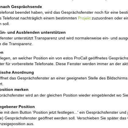
 nach Gesprächsende
elefonat beendet haben, wird das Gesprächsfenster noch für eine besti
as Telefonat nachträglich einem bestimmten
Projekt
zuzuordnen oder ein
 soll.
Ein- und Ausblenden unterstützen
enster unterstützt Transparenz und wird normalerweise ein- und ausg
e die Transparenz.
on
tlegen, an welcher Position ein von estos ProCall geöffnetes Gespräc
er für vorbereitete Telefonate. Diese Fenster werden immer an der akt
ische Anordnung
öffnet das Gesprächsfenster an einer geeigneten Stelle des Bildschirms
t.
Position merken
rächsfenster wird an der gleichen Position wieder eingeblendet wo Si
egebener Position
e mit dem Button 'Position jetzt festlegen...' ein Gesprächsfenster und 
te) Gesprächsfenster geöffnet werden soll. Verschieben Sie später das 
nzeigeposition aus.