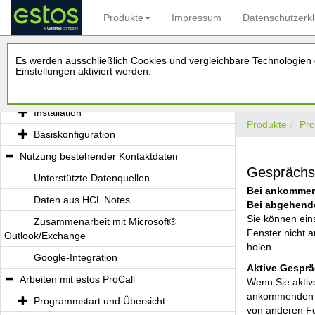
Produkte
Impressum
Datenschutzerk
Willkommen zu estos ProCall
Es werden ausschließlich Cookies und vergleichbare Technologien d
Was Ihnen estos ProCall bietet
Einstellungen aktiviert werden.
Installation und Basiskonfiguration
Installation
Produkte
Pro
Basiskonfiguration
Nutzung bestehender Kontaktdaten
Gesprächs
Unterstützte Datenquellen
Bei ankommen
Daten aus HCL Notes
Bei abgehend
Sie können ei
Zusammenarbeit mit Microsoft®
Fenster nicht 
Outlook/Exchange
holen.
Google-Integration
Aktive Gesprä
Arbeiten mit estos ProCall
Wenn Sie aktiv
ankommenden od
Programmstart und Übersicht
von anderen Fe