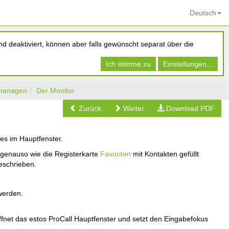
Deutsch
d deaktiviert, können aber falls gewünscht separat über die
Ich stimme zu
Einstellungen...
 managen
Der Monitor
Zurück
Weiter
Download PDF
hes im Hauptfenster.
genauso wie die Registerkarte
Favoriten
mit Kontakten gefüllt
schrieben.
werden.
ffnet das estos ProCall Hauptfenster und setzt den Eingabefokus