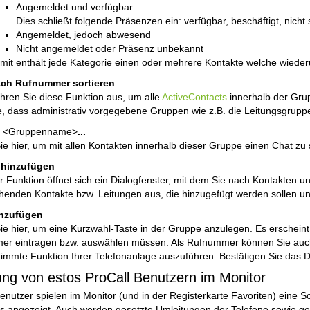
Angemeldet und verfügbar
Dies schließt folgende Präsenzen ein: verfügbar, beschäftigt, nicht s
Angemeldet, jedoch abwesend
Nicht angemeldet oder Präsenz unbekannt
mit enthält jede Kategorie einen oder mehrere Kontakte welche wieder
ch Rufnummer sortieren
hren Sie diese Funktion aus, um alle
ActiveContacts
innerhalb der Gru
e, dass administrativ vorgegebene Gruppen wie z.B. die Leitungsgruppe 
t
<Gruppenname>
...
ie hier, um mit allen Kontakten innerhalb dieser Gruppe einen Chat zu 
 hinzufügen
er Funktion öffnet sich ein Dialogfenster, mit dem Sie nach Kontakten 
henden Kontakte bzw. Leitungen aus, die hinzugefügt werden sollen und
inzufügen
Sie hier, um eine Kurzwahl-Taste in der Gruppe anzulegen. Es erscheint
r eintragen bzw. auswählen müssen. Als Rufnummer können Sie auch 
timmte Funktion Ihrer Telefonanlage auszuführen. Bestätigen Sie das D
rung von estos ProCall Benutzern im Monitor
enutzer spielen im Monitor (und in der Registerkarte Favoriten) eine Son
 angezeigt. Auch werden gesetzte Umleitungen der Telefone sowie gege