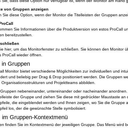
 Sie, dass diese Option nur verfügbar ist, wenn der Monitor am Rand 
ste von Gruppen anzeigen
n Sie diese Option, wenn der Monitor die Titelleisten der Gruppen anzei
ProCall
ommen Sie Informationen über die Produktversion von estos ProCall un
n bereitzustellen.
 schließen
Sie hier, um das Monitorfenster zu schließen. Sie können den Monitor
s ProCall wieder öffnen.
 in Gruppen
ll Monitor bietet verschiedene Möglichkeiten zur individuellen und int
dert und beliebig per Drag & Drop positioniert werden.
Die Gruppen werd
. Organisationsstrukturen und Projektteams abbilden.
 Gruppen nebeneinander, untereinander oder nacheinander anordnen. Kli
telleiste der Gruppe und ziehen Sie diese mit gedrückter Maustaste an 
spfeile, die eingeblendet werden und Ihnen zeigen, wo Sie die Gruppe
pfeil los, der die gewünschte Stelle symbolisiert.
n im Gruppen-Kontextmenü
en finden Sie im Kontextmenü der jeweiligen Gruppe. Das Menü wird bei