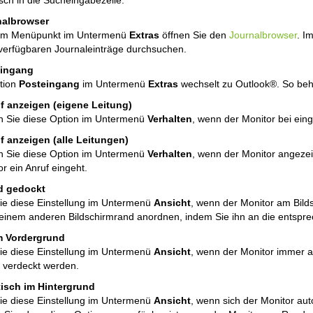
sch in die Sucheingabezeile.
nalbrowser
sem Menüpunkt im Untermenü
Extras
öffnen Sie den
Journalbrowser
. I
e verfügbaren Journaleinträge durchsuchen.
eingang
tion
Posteingang
im Untermenü
Extras
wechselt zu Outlook®. So beha
f anzeigen (eigene Leitung)
en Sie diese Option im Untermenü
Verhalten
, wenn der Monitor bei ein
f anzeigen (alle Leitungen)
en Sie diese Option im Untermenü
Verhalten
, wenn der Monitor angezei
r ein Anruf eingeht.
 gedockt
ie diese Einstellung im Untermenü
Ansicht
, wenn der Monitor am Bild
einem anderen Bildschirmrand anordnen, indem Sie ihn an die entspre
m Vordergrund
ie diese Einstellung im Untermenü
Ansicht
, wenn der Monitor immer a
 verdeckt werden.
isch im Hintergrund
ie diese Einstellung im Untermenü
Ansicht
, wenn sich der Monitor aut