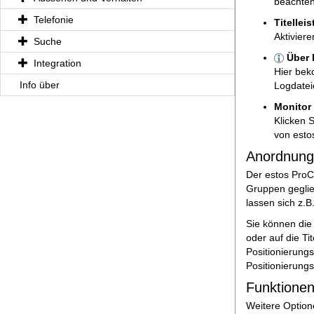
beachten
Telefonie
Titellei
Aktiviere
Suche
Über 
Integration
Hier bek
Info über
Logdateie
Monitor
Klicken 
von esto
Anordnung
Der estos ProCa
Gruppen geglie
lassen sich z.B
Sie können die
oder auf die Ti
Positionierung
Positionierungs
Funktione
Weitere Option