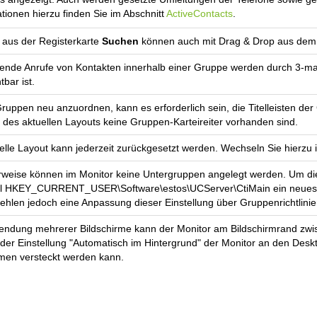
tionen hierzu finden Sie im Abschnitt
ActiveContacts
.
 aus der Registerkarte
Suchen
können auch mit Drag & Drop aus dem 
de Anrufe von Kontakten innerhalb einer Gruppe werden durch 3-malig
tbar ist.
ruppen neu anzuordnen, kann es erforderlich sein, die Titelleisten de
 des aktuellen Layouts keine Gruppen-Karteireiter vorhanden sind.
elle Layout kann jederzeit zurückgesetzt werden. Wechseln Sie hierzu i
weise können im Monitor keine Untergruppen angelegt werden. Um dies
el HKEY_CURRENT_USER\Software\estos\UCServer\CtiMain ein neues 
ehlen jedoch eine Anpassung dieser Einstellung über Gruppenrichtlinie
endung mehrerer Bildschirme kann der Monitor am Bildschirmrand zwis
 der Einstellung "Automatisch im Hintergrund" der Monitor an den Des
rmen versteckt werden kann.