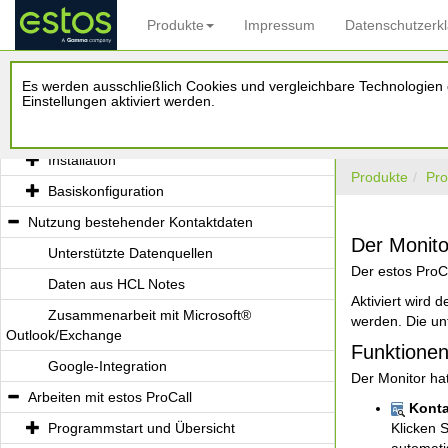
Produkte
Impressum
Datenschutzerk
Willkommen zu estos ProCall
Es werden ausschließlich Cookies und vergleichbare Technologien d
Was Ihnen estos ProCall bietet
Einstellungen aktiviert werden.
Installation und Basiskonfiguration
Installation
Produkte
Pro
Basiskonfiguration
Nutzung bestehender Kontaktdaten
Der Monito
Unterstützte Datenquellen
Der estos ProCa
Daten aus HCL Notes
Aktiviert wird 
Zusammenarbeit mit Microsoft®
werden. Die un
Outlook/Exchange
Funktione
Google-Integration
Der Monitor ha
Arbeiten mit estos ProCall
Konta
Programmstart und Übersicht
Klicken 