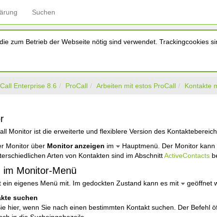
lärung
Suchen
ie zum Betrieb der Webseite nötig sind verwendet. Trackingcookies sin
Call Enterprise 8.6
ProCall
Arbeiten mit estos ProCall
Kontakte
r
ll Monitor ist die erweiterte und flexiblere Version des Kontaktebereic
der Monitor über
Monitor anzeigen
im
Hauptmenü. Der Monitor kann 
terschiedlichen Arten von Kontakten sind im Abschnitt
ActiveContacts
be
n im Monitor-Menü
t ein eigenes Menü mit. Im gedockten Zustand kann es mit
geöffnet 
kte suchen
Sie hier, wenn Sie nach einen bestimmten Kontakt suchen. Der Befehl ö