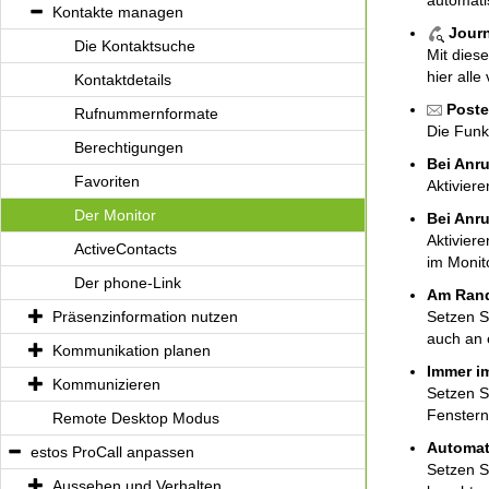
automati
Kontakte managen
Jour
Die Kontaktsuche
Mit die
hier all
Kontaktdetails
Post
Rufnummernformate
Die Funk
Berechtigungen
Bei Anru
Favoriten
Aktivier
Der Monitor
Bei Anru
Aktivier
ActiveContacts
im Monito
Der phone-Link
Am Rand
Präsenzinformation nutzen
Setzen S
auch an 
Kommunikation planen
Immer i
Kommunizieren
Setzen S
Fenstern
Remote Desktop Modus
Automat
estos ProCall anpassen
Setzen S
Aussehen und Verhalten