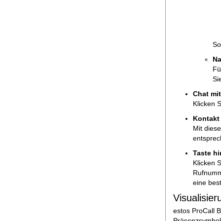
So
Na
Fü
Si
Chat mi
Klicken S
Kontakt
Mit dies
entsprec
Taste h
Klicken 
Rufnumme
eine bes
Visualisie
estos ProCall B
Präsenzsymbols