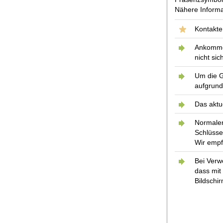
Nähere Informa
Kontakte
Ankommen
nicht sich
Um die G
aufgrund
Das aktu
Normaler
Schlüss
Wir empf
Bei Verw
dass mit
Bildschi