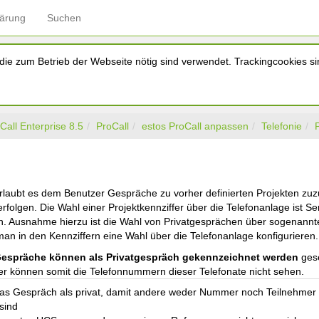
lärung
Suchen
ie zum Betrieb der Webseite nötig sind verwendet. Trackingcookies sin
Call Enterprise 8.5
ProCall
estos ProCall anpassen
Telefonie
erlaubt es dem Benutzer Gespräche zu vorher definierten Projekten zuz
rfolgen. Die Wahl einer Projektkennziffer über die Telefonanlage ist S
en. Ausnahme hierzu ist die Wahl von Privatgesprächen über sogenannte
man in den Kennziffern eine Wahl über die Telefonanlage konfigurieren.
espräche können als Privatgespräch gekennzeichnet werden
gese
r können somit die Telefonnummern dieser Telefonate nicht sehen.
as Gespräch als privat, damit andere weder Nummer noch Teilnehmer s
 sind