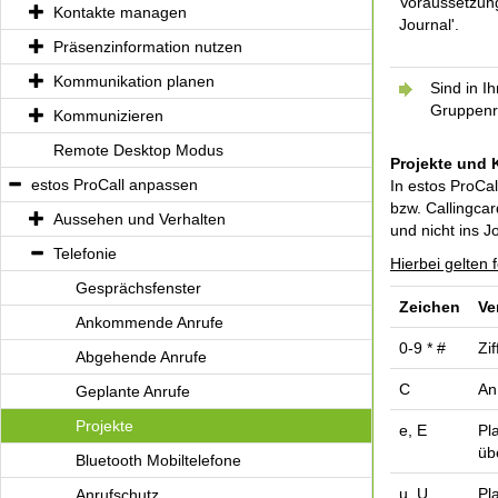
Voraussetzung
Kontakte managen
Journal'.
Präsenzinformation nutzen
Kommunikation planen
Sind in I
Gruppenri
Kommunizieren
Remote Desktop Modus
Projekte und 
estos ProCall anpassen
In estos ProCal
bzw. Callingcar
Aussehen und Verhalten
und nicht ins J
Telefonie
Hierbei gelten 
Gesprächsfenster
Zeichen
Ve
Ankommende Anrufe
0-9 * #
Zi
Abgehende Anrufe
C
An
Geplante Anrufe
Projekte
e, E
Pl
üb
Bluetooth Mobiltelefone
u, U
Pl
Anrufschutz