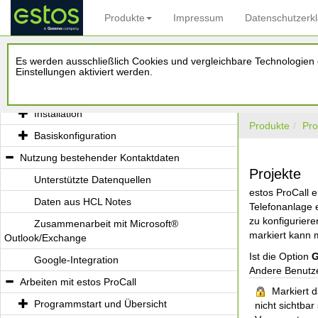
Produkte
Impressum
Datenschutzerk
Willkommen zu estos ProCall
Es werden ausschließlich Cookies und vergleichbare Technologien d
Was Ihnen estos ProCall bietet
Einstellungen aktiviert werden.
Installation und Basiskonfiguration
Installation
Produkte
Pro
Basiskonfiguration
Nutzung bestehender Kontaktdaten
Projekte
Unterstützte Datenquellen
estos ProCall 
Daten aus HCL Notes
Telefonanlage e
zu konfigurier
Zusammenarbeit mit Microsoft®
markiert kann 
Outlook/Exchange
Ist die Option
G
Google-Integration
Andere Benutze
Arbeiten mit estos ProCall
Markiert d
Programmstart und Übersicht
nicht sichtbar