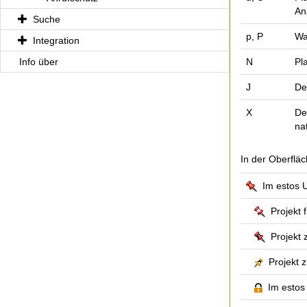
An
Suche
p, P
Wa
Integration
Info über
N
Pl
J
De
X
De
na
In der Oberfläc
Im estos UC
Projekt f
Projekt 
Projekt z
Im estos 