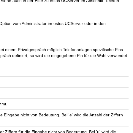
ehe auch in der Hilfe zu estos UCServer im Abschnitt 'Telefon
e Option vom Administrator im estos UCServer oder in den
s bei einem Privatgespräch möglich Telefonanlagen spezifische Pins
espräch definiert, so wird die eingegebene Pin für die Wahl verwendet
mmt.
 die Eingabe nicht von Bedeutung. Bei 'e' wird die Anzahl der Ziffern
er Ziffern für die Eingabe nicht von Bedeutung. Bei 'u' wird die