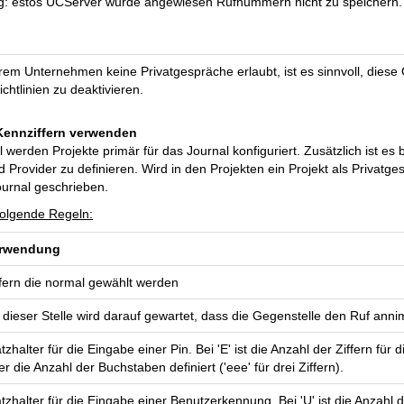
: estos UCServer wurde angewiesen Rufnummern nicht zu speichern. Si
hrem Unternehmen keine Privatgespräche erlaubt, ist es sinnvoll, dies
chtlinien zu deaktivieren.
Kennziffern verwenden
l werden Projekte primär für das Journal konfiguriert. Zusätzlich ist e
d Provider zu definieren. Wird in den Projekten ein Projekt als Privatg
ournal geschrieben.
folgende Regeln:
rwendung
ffern die normal gewählt werden
 dieser Stelle wird darauf gewartet, dass die Gegenstelle den Ruf anni
atzhalter für die Eingabe einer Pin. Bei 'E' ist die Anzahl der Ziffern für
er die Anzahl der Buchstaben definiert ('eee' für drei Ziffern).
atzhalter für die Eingabe einer Benutzerkennung. Bei 'U' ist die Anzahl d