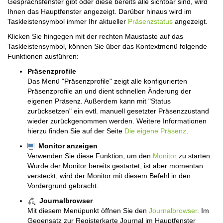
Gesprächsfenster gibt oder diese bereits alle sichtbar sind, wird
Ihnen das Hauptfenster angezeigt. Darüber hinaus wird im
Taskleistensymbol immer Ihr aktueller
Präsenzstatus
angezeigt.
Klicken Sie hingegen mit der rechten Maustaste auf das
Taskleistensymbol, können Sie über das Kontextmenü folgende
Funktionen ausführen:
Präsenzprofile
Das Menü "Präsenzprofile" zeigt alle konfigurierten
Präsenzprofile an und dient schnellen Änderung der
eigenen Präsenz. Außerdem kann mit "Status
zurücksetzen" ein evtl. manuell gesetzter Präsenzzustand
wieder zurückgenommen werden. Weitere Informationen
hierzu finden Sie auf der Seite
Die eigene Präsenz
.
Monitor anzeigen
Verwenden Sie diese Funktion, um den
Monitor
zu starten.
Wurde der Monitor bereits gestartet, ist aber momentan
versteckt, wird der Monitor mit diesem Befehl in den
Vordergrund gebracht.
Journalbrowser
Mit diesem Menüpunkt öffnen Sie den
Journalbrowser
. Im
Gegensatz zur Registerkarte Journal im Hauptfenster