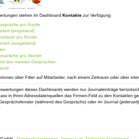
ertungen stehen im Dashboard
Kontakte
zur Verfügung:
Gespräche pro Kunde
arkeit (eingehend)
hsdauer pro Kunde
arkeit (ausgehend)
len
espräche pro Stunde
mit den meisten Gesprächen
szeit
 können über Filter auf Mitarbeiter, nach einem Zeitraum oder über int
uswertungen dieses Dashboards werden nur Journaleinträge berücksichti
dass in Ihren Adressdatenquellen das Firmen-Feld zu den Kontakten gepf
Gesprächsfenster (während des Gesprächs) oder im Journal (jederzeit
s GmbH -
Datenschutzoptionen
-
Impressum
-
Datenschutzerklärung