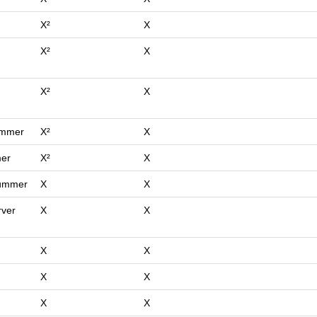
X²
X
X²
X
X²
X
ummer
X²
X
mer
X²
X
nummer
X
X
rver
X
X
X
X
X
X
X
X