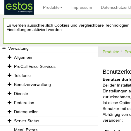
Benutzeranmeldung
Produkte
Impressum
Datenschutzerk
Globale Einstellungen
Standort
Es werden ausschließlich Cookies und vergleichbare Technologien d
Einstellungen aktiviert werden.
Leitungen
Setup abgeschlossen
Verwaltung
Produkte
Pro
Allgemein
ProCall Voice Services
Benutzerko
Telefonie
Benutzer dürf
Benutzerverwaltung
Bei der Instal
Einstellungen a
Dienste
zurücknehmen, w
Federation
Ist diese Optio
Benutzer mit d
Datenquellen
Abhängig von d
verändern:
Server Status
Menü Extras