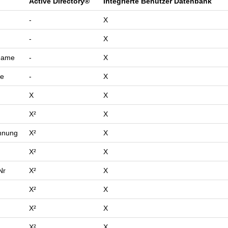
Active Directory®
Integrierte Benutzer Datenbank
-
X
-
X
Name
-
X
se
-
X
X
X
X²
X
chnung
X²
X
X²
X
Nr
X²
X
X²
X
X²
X
X²
X