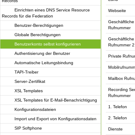
Records
Einrichten eines DNS Service Resource
Webseite
Records für die Federation
Geschäftliche
Benutzer-Berechtigungen
Rufnummer
Globale Berechtigungen
Geschäftliche
Benutzerkonto selbst konfigurieren
Rufnummer 2
Authentisierung der Benutzer
Private Rufn
Automatische Leitungsbindung
Mobilrufnum
TAPI-Treiber
Mailbox Ruf
Server-Zertifikat
Recording Se
XSL Templates
Rufnummer
XSL Templates für E-Mail-Benachrichtigung
1. Telefon
Konfigurationsdateien
2. Telefon
Import und Export von Konfigurationsdaten
SIP Softphone
Dienste