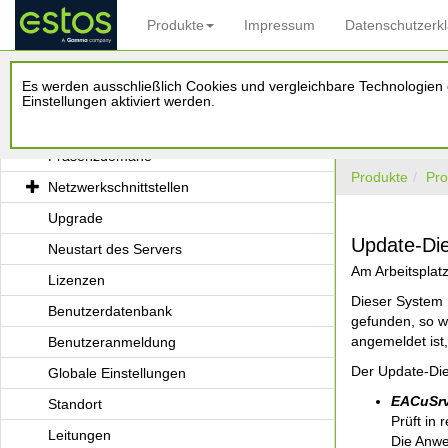
Active Directory® Integration
Produkte
Impressum
Datenschutzerk
Start der Installation
Setup
Es werden ausschließlich Cookies und vergleichbare Technologien d
Anmeldung
Einstellungen aktiviert werden.
Servername und Serverrolle
Präsenzdomäne
Produkte
Pro
Netzwerkschnittstellen
Upgrade
Update-Di
Neustart des Servers
Am Arbeitsplatz
Lizenzen
Dieser System 
Benutzerdatenbank
gefunden, so w
angemeldet ist,
Benutzeranmeldung
Der Update-Die
Globale Einstellungen
EACuSrv
Standort
Prüft in
Leitungen
Die Anwe