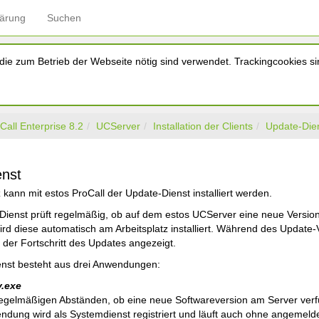
lärung
Suchen
ie zum Betrieb der Webseite nötig sind verwendet. Trackingcookies sin
Call Enterprise 8.2
UCServer
Installation der Clients
Update-Die
enst
 kann mit estos ProCall der Update-Dienst installiert werden.
Dienst prüft regelmäßig, ob auf dem estos UCServer eine neue Version 
ird diese automatisch am Arbeitsplatz installiert. Während des Updat
 der Fortschritt des Updates angezeigt.
nst besteht aus drei Anwendungen:
.exe
 regelmäßigen Abständen, ob eine neue Softwareversion am Server verfüg
ndung wird als Systemdienst registriert und läuft auch ohne angemeld