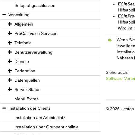
EClnSet
Setup abgeschlossen
Hilfsappl
Verwaltung
EClnPro
Hilfsapp
Allgemein
Wird im 
ProCall Voice Services
Wenn Sie 
Telefonie
jeweilige
Installat
Benutzerverwaltung
Näheres 
Dienste
Federation
Siehe auch:
Software-Verte
Datenquellen
Server Status
Menü Extras
Installation der Clients
© 2026 - esto
Installation am Arbeitsplatz
Installation über Gruppenrichtlinie