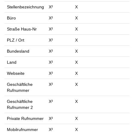
Stellenbezeichnung
X²
X
Büro
X²
X
Straße Haus-Nr
X²
X
PLZ / Ort
X²
X
Bundesland
X²
X
Land
X²
X
Webseite
X²
X
Geschäftliche
X²
X
Rufnummer
Geschäftliche
X²
X
Rufnummer 2
Private Rufnummer
X²
X
Mobilrufnummer
X²
X