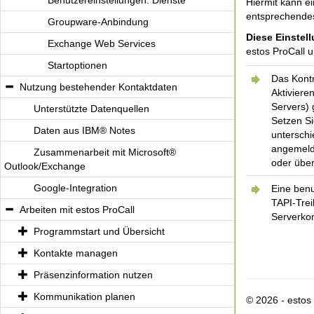
Benutzereinstellungen: Dienste
Hiermit kann e
entsprechendes 
Groupware-Anbindung
Diese Einstel
Exchange Web Services
estos ProCall 
Startoptionen
Das Kontr
Nutzung bestehender Kontaktdaten
Aktiviere
Servers)
Unterstützte Datenquellen
Setzen Si
Daten aus IBM® Notes
unterschi
angemelde
Zusammenarbeit mit Microsoft®
oder über
Outlook/Exchange
Google-Integration
Eine ben
TAPI-Trei
Arbeiten mit estos ProCall
Serverkon
Programmstart und Übersicht
Kontakte managen
Präsenzinformation nutzen
Kommunikation planen
© 2026 - esto