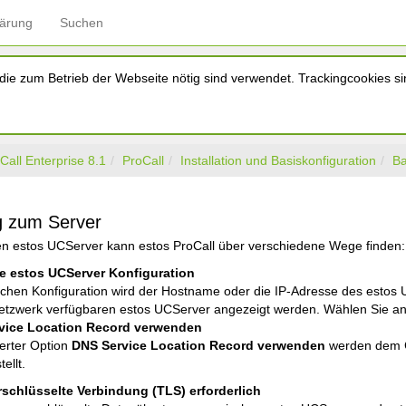
lärung
Suchen
ie zum Betrieb der Webseite nötig sind verwendet. Trackingcookies sin
Call Enterprise 8.1
ProCall
Installation und Basiskonfiguration
Ba
g zum Server
n estos UCServer kann estos ProCall über verschiedene Wege finden:
he estos UCServer Konfiguration
ischen Konfiguration wird der Hostname oder die IP-Adresse des estos 
Netzwerk verfügbaren estos UCServer angezeigt werden. Wählen Sie a
vice Location Record verwenden
ierter Option
DNS Service Location Record verwenden
werden dem Cl
ellt.
rschlüsselte Verbindung (TLS) erforderlich