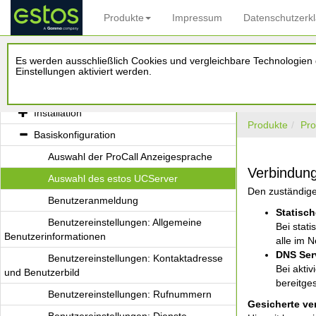
Produkte
Impressum
Datenschutzerk
Willkommen zu estos ProCall
Es werden ausschließlich Cookies und vergleichbare Technologien d
Was Ihnen estos ProCall bietet
Einstellungen aktiviert werden.
Installation und Basiskonfiguration
Installation
Produkte
Pro
Basiskonfiguration
Auswahl der ProCall Anzeigesprache
Verbindun
Auswahl des estos UCServer
Den zuständige
Benutzeranmeldung
Statisc
Benutzereinstellungen: Allgemeine
Bei stat
Benutzerinformationen
alle im 
DNS Ser
Benutzereinstellungen: Kontaktadresse
Bei aktiv
und Benutzerbild
bereitgest
Benutzereinstellungen: Rufnummern
Gesicherte ve