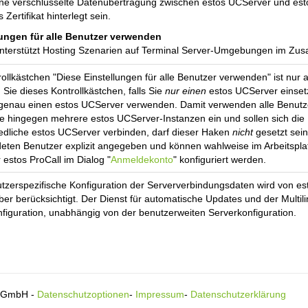
ine verschlüsselte Datenübertragung zwischen estos UCServer und es
Zertifikat hinterlegt sein.
lungen für alle Benutzer verwenden
unterstützt Hosting Szenarien auf Terminal Server-Umgebungen im Z
ollkästchen "Diese Einstellungen für alle Benutzer verwenden" ist nur a
n Sie dieses Kontrollkästchen, falls Sie
nur einen
estos UCServer einsetz
 genau einen estos UCServer verwenden. Damit verwenden alle Benutz
e hingegen mehrere estos UCServer-Instanzen ein und sollen sich die 
edliche estos UCServer verbinden, darf dieser Haken
nicht
gesetzt sein
ten Benutzer explizit angegeben und können wahlweise im Arbeitsplatz
 estos ProCall im Dialog "
Anmeldekonto
" konfiguriert werden.
utzerspezifische Konfiguration der Serververbindungsdaten wird von
ber berücksichtigt. Der Dienst für automatische Updates und der Mul
figuration, unabhängig von der benutzerweiten Serverkonfiguration.
s GmbH -
Datenschutzoptionen
-
Impressum
-
Datenschutzerklärung