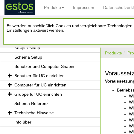
Produkte
Impressum
Datenschutzerk
UCServer Tools for Active Directory
Es werden ausschließlich Cookies und vergleichbare Technologien d
Voraussetzungen
Einstellungen aktiviert werden.
Installation
SnapIn Setup
Produkte
Pro
Schema Setup
Benutzer und Computer Snapin
Vorausset
Benutzer für UC einrichten
Voraussetzunge
Computer für UC einrichten
Betriebs
Gruppe für UC einrichten
Wi
Wi
Schema Referenz
Wi
Technische Hinweise
Wi
Wi
Info über
Wi
Wi