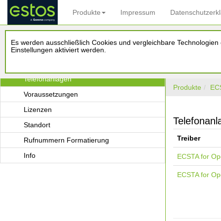
Produkte
Impressum
Datenschutzerk
estos ECSTA for OpenScape 4000
Es werden ausschließlich Cookies und vergleichbare Technologien d
Einleitung
Einstellungen aktiviert werden.
Treiber Verwaltung
Telefonanlagen
Produkte
EC
Voraussetzungen
Lizenzen
Telefonanl
Standort
Treiber
Rufnummern Formatierung
Info
ECSTA for O
ECSTA for O