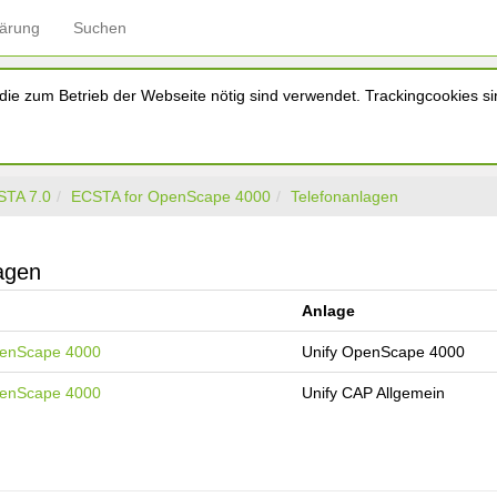
lärung
Suchen
ie zum Betrieb der Webseite nötig sind verwendet. Trackingcookies sin
STA 7.0
ECSTA for OpenScape 4000
Telefonanlagen
agen
Anlage
penScape 4000
Unify OpenScape 4000
penScape 4000
Unify CAP Allgemein