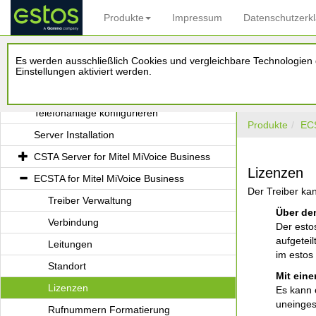
Produkte
Impressum
Datenschutzerk
estos ECSTA for Mitel MiVoice Business
Es werden ausschließlich Cookies und vergleichbare Technologien d
Einleitung
Einstellungen aktiviert werden.
Voraussetzungen
Telefonanlage konfigurieren
Produkte
EC
Server Installation
CSTA Server for Mitel MiVoice Business
Lizenzen
ECSTA for Mitel MiVoice Business
Der Treiber kan
Treiber Verwaltung
Über de
Verbindung
Der esto
aufgetei
Leitungen
im estos
Standort
Mit eine
Lizenzen
Es kann 
uneinges
Rufnummern Formatierung