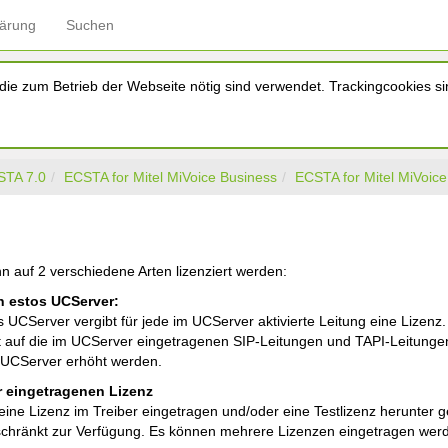
lärung
Suchen
ie zum Betrieb der Webseite nötig sind verwendet. Trackingcookies sin
STA 7.0
ECSTA for Mitel MiVoice Business
ECSTA for Mitel MiVoic
n auf 2 verschiedene Arten lizenziert werden:
n estos UCServer:
s UCServer vergibt für jede im UCServer aktivierte Leitung eine Lizenz
lt auf die im UCServer eingetragenen SIP-Leitungen und TAPI-Leitunge
 UCServer erhöht werden.
r eingetragenen Lizenz
eine Lizenz im Treiber eingetragen und/oder eine Testlizenz herunter g
chränkt zur Verfügung. Es können mehrere Lizenzen eingetragen werd