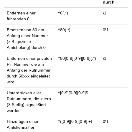
durch
Entfernen einer
^0(.*)
\1
führenden 0
Ersetzen von 80 am
^80(.*)
0\1
Anfang einer Nummer
(z.B. gezielte
Amtsholung) durch 0
Entfernen einer privaten
^50[0-9][0-9][0-9](.*)
\1
Pin Nummer die am
Anfang der Rufnummer
durch 50xxx eingeleitet
wird
Unterdrücken aller
^[0-9][0-9][0-9]$
Rufnummern, die intern
(3 Stellig) signaliSiert
werden
Hinzufügen einer
^([0-9][0-9][0-9].+)
0\1
Amtskennziffer