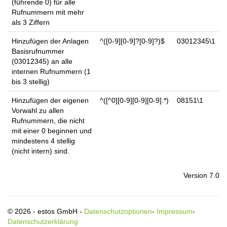
(führende 0) für alle
Rufnummern mit mehr
als 3 Ziffern
Hinzufügen der Anlagen
^([0-9][0-9]?[0-9]?)$
03012345\1
Basisrufnummer
(03012345) an alle
internen Rufnummern (1
bis 3 stellig)
Hinzufügen der eigenen
^([^0][0-9][0-9][0-9].*)
08151\1
Vorwahl zu allen
Rufnummern, die nicht
mit einer 0 beginnen und
mindestens 4 stellig
(nicht intern) sind.
Version 7.0
© 2026 - estos GmbH -
Datenschutzoptionen
-
Impressum
-
Datenschutzerklärung