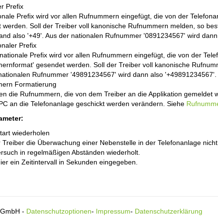
r Prefix
onale Prefix wird vor allen Rufnummern eingefügt, die von der Telefo
 werden. Soll der Treiber voll kanonische Rufnummern melden, so beste
and also '+49'. Aus der nationalen Rufnummer '0891234567' wird dann
onaler Prefix
rnationale Prefix wird vor allen Rufnummern eingefügt, die von der Tel
rnformat' gesendet werden. Soll der Treiber voll kanonische Rufnumme
rnationalen Rufnummer '49891234567' wird dann also '+49891234567'.
ern Formatierung
en die Rufnummern, die von dem Treiber an die Applikation gemelde
PC an die Telefonanlage geschickt werden verändern. Siehe
Rufnumme
ameter:
tart wiederholen
Treiber die Überwachung einer Nebenstelle in der Telefonanlage nicht st
ersuch in regelmäßigen Abständen wiederholt.
ier ein Zeitintervall in Sekunden eingegeben.
s GmbH -
Datenschutzoptionen
-
Impressum
-
Datenschutzerklärung