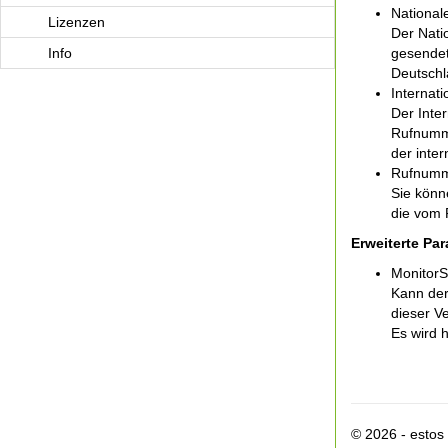
Nationale
Lizenzen
Der Nati
Info
gesendet
Deutschl
Internati
Der Inte
Rufnumme
der inte
Rufnumm
Sie könn
die vom 
Erweiterte Par
MonitorS
Kann der 
dieser V
Es wird h
© 2026 - esto