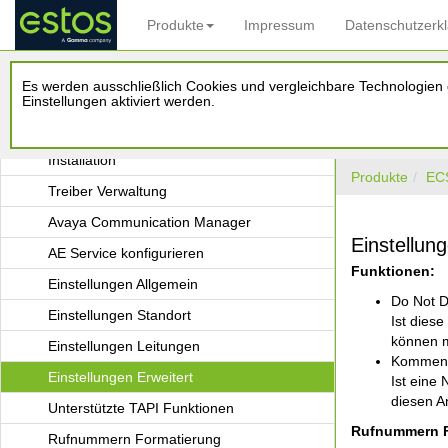
Produkte
Impressum
Datenschutzerk
estos ECSTA for Avaya ACM
Es werden ausschließlich Cookies und vergleichbare Technologien d
Einleitung
Einstellungen aktiviert werden.
Voraussetzungen
Installation
Produkte
EC
Treiber Verwaltung
Avaya Communication Manager
Einstellun
AE Service konfigurieren
Funktionen:
Einstellungen Allgemein
Do Not Di
Einstellungen Standort
Ist dies
können mu
Einstellungen Leitungen
Kommend
Einstellungen Erweitert
Ist eine
diesen An
Unterstützte TAPI Funktionen
Rufnummern F
Rufnummern Formatierung