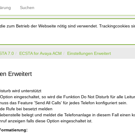
lärung
Suchen
ie zum Betrieb der Webseite nötig sind verwendet. Trackingcookies sin
STA 7.0
ECSTA for Avaya ACM
Einstellungen Erweitert
gen Erweitert
sturb wird unterstützt
e Option eingeschaltet, so wird die Funktion Do Not Disturb für alle L
ss das Feature 'Send All Calls' für jedes Telefon konfiguriert sein.
e Rufe bei besetzt melden
 Nebenstelle belegt und meldet die Telefonanlage in diesem Fall einen k
ruf anzeigen falls diese Option eingeschaltet ist.
ormatierung: